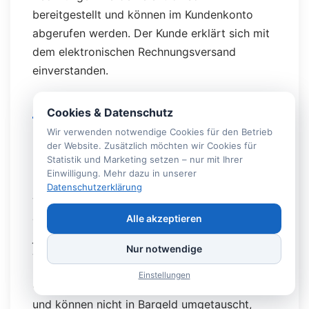
bereitgestellt und können im Kundenkonto
abgerufen werden. Der Kunde erklärt sich mit
dem elektronischen Rechnungsversand
einverstanden.
10. Guthaben (Credits)
Cookies & Datenschutz
Wir verwenden notwendige Cookies für den Betrieb
Bestimmte Zusatzleistungen – insbesondere
der Website. Zusätzlich möchten wir Cookies für
Statistik und Marketing setzen – nur mit Ihrer
KI-Funktionen – werden über ein Guthaben in
Einwilligung. Mehr dazu in unserer
Form von Credits abgerechnet. Credits
Datenschutzerklärung
werden mit dem gebuchten Paket
gutgeschrieben oder gesondert erworben. Der
Alle akzeptieren
jeweils aktuelle Credit-Bedarf pro Funktion
Nur notwendige
wird vor der Nutzung angezeigt.
Einstellungen
Credits sind kein gesetzliches Zahlungsmittel
und können nicht in Bargeld umgetauscht,