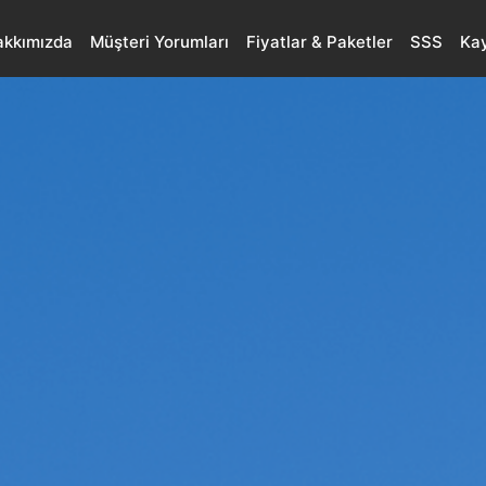
akkımızda
Müşteri Yorumları
Fiyatlar & Paketler
SSS
Kay