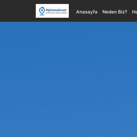
Anasayfa
Neden Biz?
H