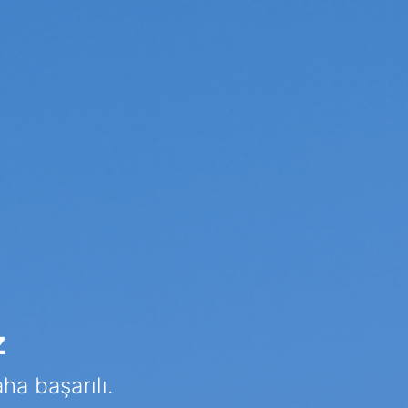
z
ha başarılı.