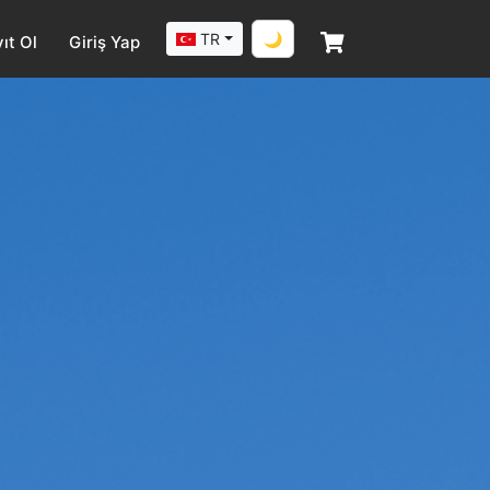
TR
🌙
ıt Ol
Giriş Yap